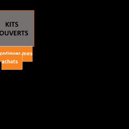
ontinuer mes
achats