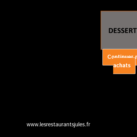
Continuer
achats
www.lesrestaurantsjules.fr