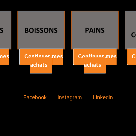
 mes
Continuer mes
Continuer mes
C
achats
achats
Facebook
Instagram
LinkedIn