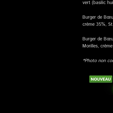
vert (basilic hu
Burger de Bœuf
crème 35%, St 
Burger de Bœuf
Morilles, crèm
*Photo non con