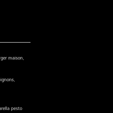
rger maison,
pignons,
arella pesto