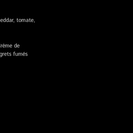
heddar, tomate,
Crème de
agrets fumés