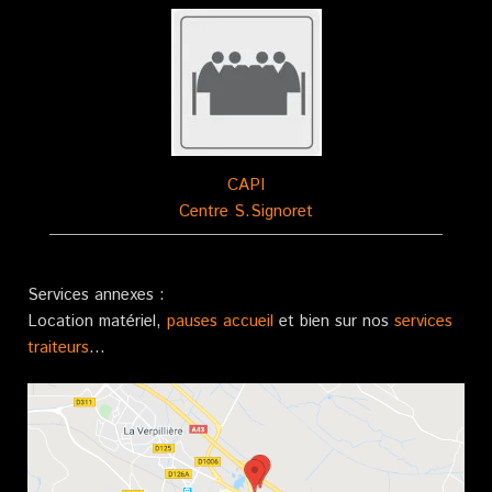
CAPI
Centre S.Signoret
Services annexes :
Location matériel,
pauses accueil
et bien sur nos
services
traiteurs
…