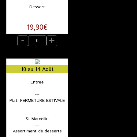
---
Dessert
19,90€
-
+
10 au 14 Août
Entrée
---
Plat: FERMETURE ESTIVALE
---
St Marcellin
---
Assortiment de desserts