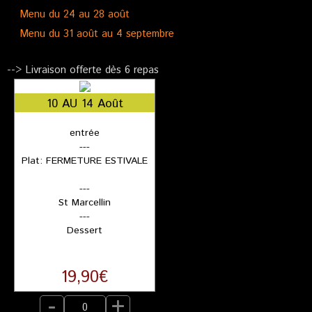
Menu du 24 au 28 août
Menu du 31 août au 4 septembre
--> Livraison offerte dès 6 repas
10 AU 14 Août
entrée
---
Plat: FERMETURE ESTIVALE
---
St Marcellin
---
Dessert
19,90€
-
+