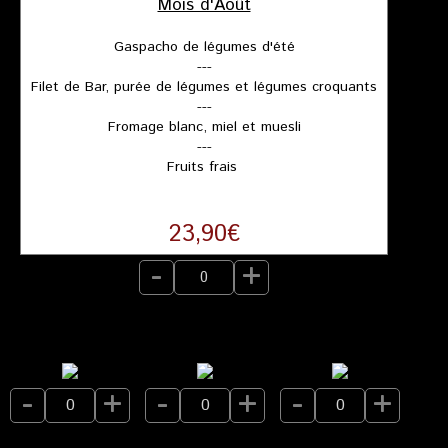
Mois d'Août
Gaspacho de légumes d'été
---
Filet de Bar, purée de légumes et légumes croquants
---
Fromage blanc, miel et muesli
---
Fruits frais
23,90€
-
+
-
+
-
+
-
+