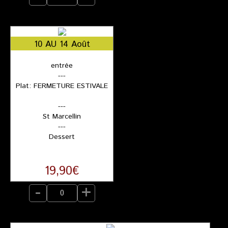
10 AU 14 Août
entrée
---
Plat: FERMETURE ESTIVALE
---
St Marcellin
---
Dessert
19,90€
-
+